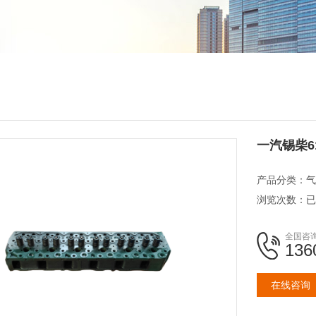
一汽锡柴6
产品分类：
气
浏览次数：
已
全国咨
136
在线咨询