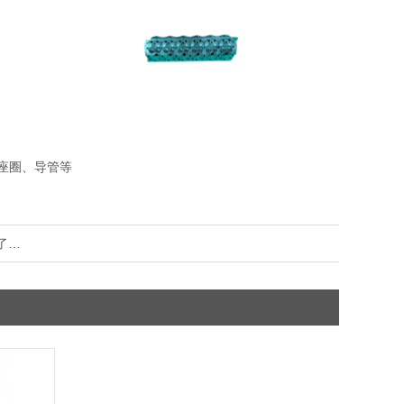
、座圈、导管等
了…