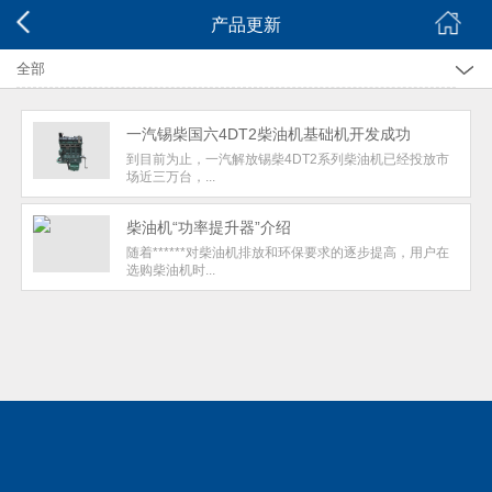
产品更新
全部
产品更新
一汽锡柴国六4DT2柴油机基础机开发成功
企业简介
到目前为止，一汽解放锡柴4DT2系列柴油机已经投放市
场近三万台，...
企业新闻
营销活动
柴油机“功率提升器”介绍
随着******对柴油机排放和环保要求的逐步提高，用户在
技术交流
选购柴油机时...
产品防伪
荣誉资质
企业理念