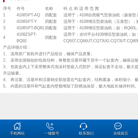
序号
件号
名称
特 点 和 适 用 范 围
1
4108SPT-AQ
四配套
适用于：4108自然吸气型柴油机（扬柴型）；
2
4108SPT-Y
四配套
适用于：4108增压型柴油机（玉柴型）；
3
4108SPT-BQ81
四配套
适用于：4108增压型柴油机；如：BQ60L;BQ
4108ZSPT-
适用于：农III平台4108增压型柴油机；如：BQ9
4
四配套
BQ92
CQ55T;CQ66UT;CQ73UG;CQ73UT;CQ8
产品详细介绍：
1、 选用原厂装机件进行产品组合，确保产品质量。
2、 采用全国独创的包装结构，将整套活塞环藏于其中一个缸套内，确保运
3、 包装盒内上下采用整体式泡沫衬垫嵌入式防护，保证缸套不走动，极大
升运输量。
4、 将活塞、活塞环和活塞销全部放置在气缸套内，结构紧凑，体积缩小、
5、 内置的活塞环和气缸套内壁都增加了防锈油涂层，极大地延长储存时间
手机网站
一键拨号
联系我们
在线留言