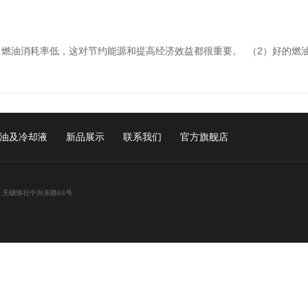
燃油消耗率低，这对节约能源和提高经济效益都很重要。 （2）好的燃油经
油及冷却液
新品展示
联系我们
官方旗舰店
： 无锡洛社中兴东路66号