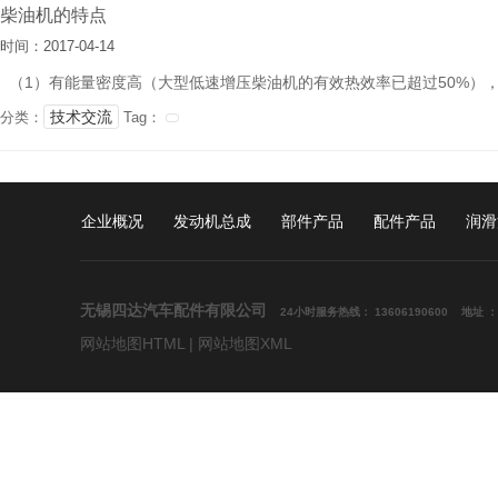
柴油机的特点
时间：2017-04-14
（1）有能量密度高（大型低速增压柴油机的有效热效率已超过50%），
技术交流
分类：
Tag：
企业概况
发动机总成
部件产品
配件产品
润滑
无锡四达汽车配件有限公司
24小时
服务热线： 13606190600
地址 
网站地图HTML
|
网站地图XML